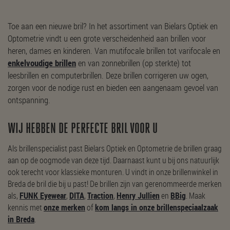
Toe aan een nieuwe bril? In het assortiment van Bielars Optiek en
Optometrie vindt u een grote verscheidenheid aan brillen voor
heren, dames en kinderen. Van mutifocale brillen tot varifocale en
enkelvoudige brillen
en van zonnebrillen (op sterkte) tot
leesbrillen en computerbrillen. Deze brillen corrigeren uw ogen,
zorgen voor de nodige rust en bieden een aangenaam gevoel van
ontspanning.
WIJ HEBBEN DE PERFECTE BRIL VOOR U
Als brillenspecialist past Bielars Optiek en Optometrie de brillen graag
aan op de oogmode van deze tijd. Daarnaast kunt u bij ons natuurlijk
ook terecht voor klassieke monturen. U vindt in onze brillenwinkel in
Breda de bril die bij u past! De brillen zijn van gerenommeerde merken
als,
FUNK Eyewear
,
DITA
,
Traction
,
Henry Jullien
en
BBig
. Maak
kennis met
onze merken
of
kom langs in onze brillenspeciaalzaak
in Breda
.